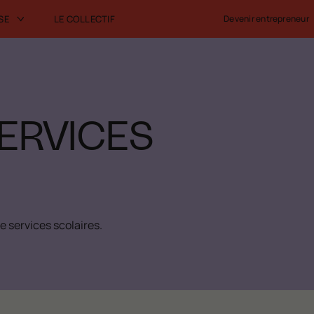
SE
LE COLLECTIF
Devenir entrepreneur
ERVICES
e services scolaires.