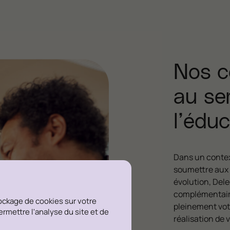
Nos c
au se
l’éduc
Dans un contex
soumettre aux 
évolution, Dele
complémentaire
tockage de cookies sur votre
pleinement votr
permettre l'analyse du site et de
réalisation de 