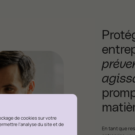
Proté
entre
préve
agiss
promp
matièr
tockage de cookies sur votre
permettre l'analyse du site et de
En tant que res