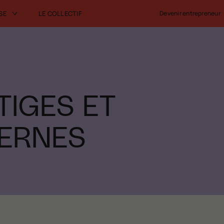
SE
LE COLLECTIF
Devenir entrepreneur
TIGES ET
TERNES