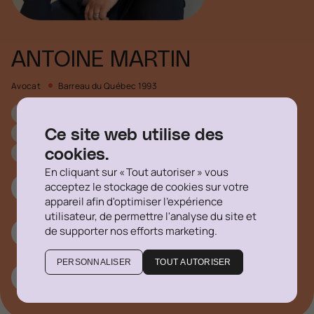
ANTOINE MARTIN
Avocat
Barreau du Québec 1993
Droit de la construction et des infrastructures
Fusions et acquisitions
Droit commercial
Ce site web utilise des
Droit corporatif
cookies.
En cliquant sur « Tout autoriser » vous
acceptez le stockage de cookies sur votre
514-316-1355 #731
appareil afin d'optimiser l'expérience
utilisateur, de permettre l'analyse du site et
de supporter nos efforts marketing.
amartin@delegatus.ca
PERSONNALISER
TOUT AUTORISER
Linkedin