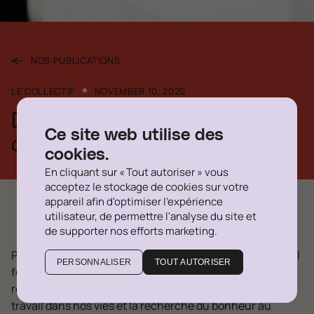
NOS PUBLICATIONS
LE COLLECTIF
NOVEMBER 10, 2020
Delegatus à l’origine du droit
Ce site web utilise des
d’être heureux
cookies.
En cliquant sur « Tout autoriser » vous
acceptez le stockage de cookies sur votre
appareil afin d'optimiser l'expérience
utilisateur, de permettre l'analyse du site et
de supporter nos efforts marketing.
Pandémie oblige, la santé mentale et le rapport au travail
PERSONNALISER
TOUT AUTORISER
font plus que jamais partie de l’actualité. Plusieurs
réflexions s’imposent, notamment l’omniprésence du
travail dans nos vies et la recherche du bonheur au