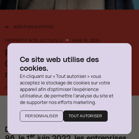
NOS PUBLICATIONS
PROPRIÉTÉ INTELLECTUELLE
JUNE 16, 2025
Faire affaire en français au
Ce site web utilise des
Québec : enjeux,
cookies.
responsabilités et sanctions
En cliquant sur « Tout autoriser » vous
acceptez le stockage de cookies sur votre
Publié par
Chloé Combres
appareil afin d'optimiser l'expérience
utilisateur, de permettre l'analyse du site et
de supporter nos efforts marketing.
PERSONNALISER
TOUT AUTORISER
Depuis l’entrée en vigueur de la Loi
er
96, le 1
juin 2022, les entreprises