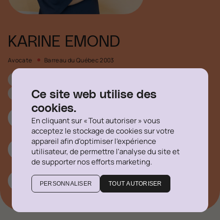
KARINE EMOND
Avocate
Barreau du Québec 2003
Droit commercial
Droit corporatif
Gouvernance
Affaires réglementaires et droit administratif
Ce site web utilise des
cookies.
514 316-1355 #764
En cliquant sur « Tout autoriser » vous
acceptez le stockage de cookies sur votre
appareil afin d'optimiser l'expérience
kemond@delegatus.ca
utilisateur, de permettre l'analyse du site et
de supporter nos efforts marketing.
Linkedin
PERSONNALISER
TOUT AUTORISER